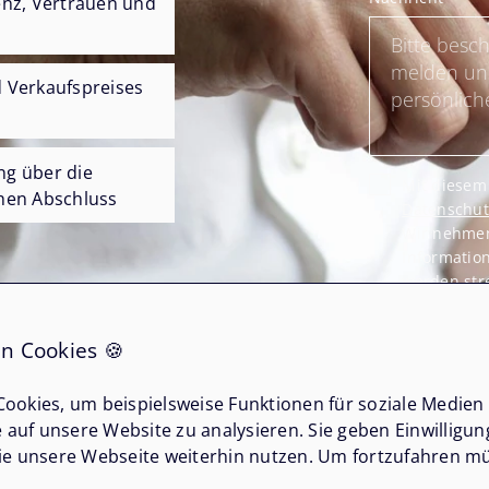
enz, Vertrauen und
 Verkaufspreises
ng über die
Mit diesem 
hen Abschluss
Datenschut
Wir nehmen 
Information
werden stre
Ihre persön
verkauft o
n Cookies 🍪
Vielen Dank
ookies, um beispielsweise Funktionen für soziale Medien
Senden
e auf unsere Website zu analysieren. Sie geben Einwilligu
ie unsere Webseite weiterhin nutzen. Um fortzufahren mü