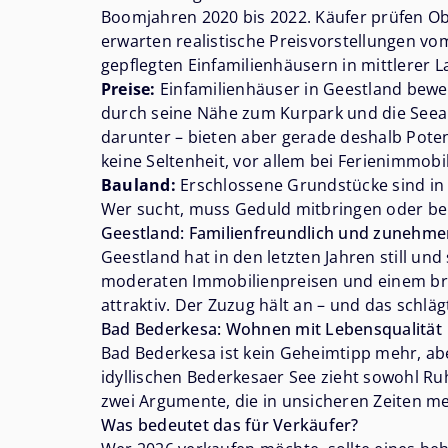
Boomjahren 2020 bis 2022. Käufer prüfen Ob
erwarten realistische Preisvorstellungen vom
gepflegten Einfamilienhäusern in mittlerer L
Preise:
Einfamilienhäuser in Geestland beweg
durch seine Nähe zum Kurpark und die Seean
darunter – bieten aber gerade deshalb Pote
keine Seltenheit, vor allem bei Ferienimmobi
Bauland:
Erschlossene Grundstücke sind in 
Wer sucht, muss Geduld mitbringen oder ber
Geestland: Familienfreundlich und zunehme
Geestland hat in den letzten Jahren still u
moderaten Immobilienpreisen und einem breit
attraktiv. Der Zuzug hält an – und das schläg
Bad Bederkesa: Wohnen mit Lebensqualität
Bad Bederkesa ist kein Geheimtipp mehr, ab
idyllischen Bederkesaer See zieht sowohl Ruh
zwei Argumente, die in unsicheren Zeiten me
Was bedeutet das für Verkäufer?