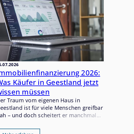
6.07.2026
Immobilienfinanzierung 2026:
as Käufer in Geestland jetzt
wissen müssen
er Traum vom eigenen Haus in
eestland ist für viele Menschen greifbar
ah – und doch scheitert er manchmal
icht am passenden Objekt, sondern an
er Finanzierung. Dabei ist eine solide