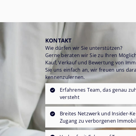
KONTAKT
Wie dürfen wir Sie unterstützen?
Gerne beraten wir Sie zu Ihren Mögli
Kauf, Verkauf und Bewertung von Imm
Sie uns einfach an, wir freuen uns dara
kennenzulernen.
Erfahrenes Team, das genau zuh
versteht
Breites Netzwerk und Insider-Ke
Zugang zu verborgenen Immobil