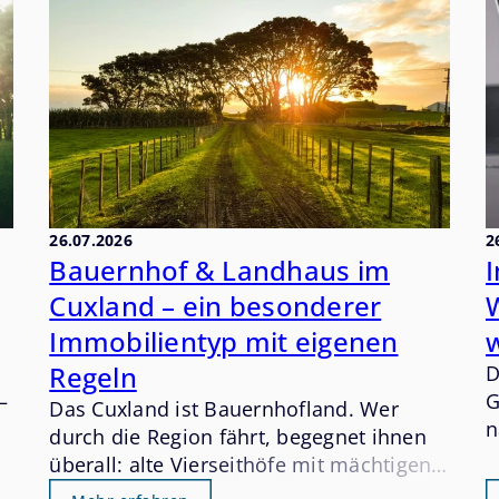
26.07.2026
2
Bauernhof & Landhaus im
Cuxland – ein besonderer
W
Immobilientyp mit eigenen
Regeln
D
–
G
Das Cuxland ist Bauernhofland. Wer
n
durch die Region fährt, begegnet ihnen
n
überall: alte Vierseithöfe mit mächtigen
d
Eichenbalken, weitläufige