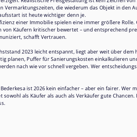
erzigen: Realistische Preisgestaltung ist kein Zeichen 
n Vermarktungszeiten, die wiederum das Objekt in den A
fsstart ist heute wichtiger denn je.
zienz einer Immobilie spielen eine immer größere Rolle. 
en von Käufern kritischer bewertet – und entsprechend pre
niziert, schafft Vertrauen.
tstand 2023 leicht entspannt, liegt aber weit über dem hi
ltig planen, Puffer für Sanierungskosten einkalkulieren un
 werden nach wie vor schnell vergeben. Wer entscheidungsbe
Bederkesa ist 2026 kein einfacher – aber ein fairer. Wer 
det sowohl als Käufer als auch als Verkäufer gute Chancen. 
ss.