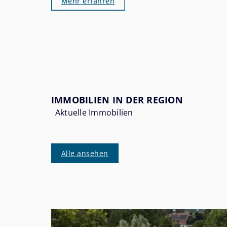
Mehr erfahren
gehört zweifellos dazu. Bad Bederkesa
hat sich in den vergangenen Jahren still
und beständig als einer der gefragteste
Altersruhesitze im Landkreis Cuxhaven
etabliert. Wer einmal hier war, versteht
warum.
IMMOBILIEN IN DER REGION
Aktuelle Immobilien
Alle ansehen