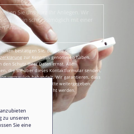
Haken bestätigen Sie, dass Sie die
zerklärung
zur Kenntnis genommen haben.
den Schutz Ihrer Daten ernst. Alle
en, die Sie über dieses Kontaktformular senden,
ng vertraulich behandelt. Wir garantieren, dass
lichen Daten nicht an Dritte weitergegeben,
der anderweitig missbraucht werden.
 für Ihr Vertrauen.
 anzubieten
ng zu unseren
ssen Sie eine