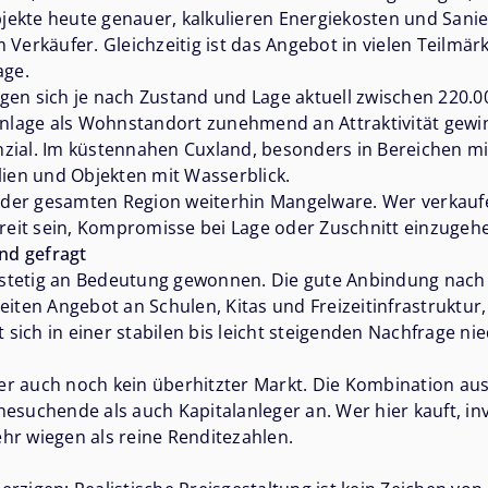
jekte heute genauer, kalkulieren Energiekosten und Sani
 Verkäufer. Gleichzeitig ist das Angebot in vielen Teilmä
age.
en sich je nach Zustand und Lage aktuell zwischen 220.0
lage als Wohnstandort zunehmend an Attraktivität gewinn
nzial. Im küstennahen Cuxland, besonders in Bereichen m
lien und Objekten mit Wasserblick.
der gesamten Region weiterhin Mangelware. Wer verkaufe
eit sein, Kompromisse bei Lage oder Zuschnitt einzugeh
nd gefragt
nd stetig an Bedeutung gewonnen. Die gute Anbindung nac
en Angebot an Schulen, Kitas und Freizeitinfrastruktur,
t sich in einer stabilen bis leicht steigenden Nachfrage nie
er auch noch kein überhitzter Markt. Die Kombination au
esuchende als auch Kapitalanleger an. Wer hier kauft, inve
hr wiegen als reine Renditezahlen.