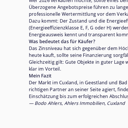
Wer 2026 verkaufen möchte, sollte eines beh
Überzogene Angebotspreise führen zu lange
professionelle Wertermittlung vor dem Verkau
Dazu kommt: Der Zustand und die Energieeffi
(Energieeffizienzklasse E, F, G oder H) werd
Energieausweis kennt und transparent kommu
Was bedeutet das für Käufer?
Das Zinsniveau hat sich gegenüber dem Höchs
heute kauft, sollte seine Finanzierung sorgfä
Gleichzeitig gilt: Gute Objekte in guter Lage
klar im Vorteil.
Mein Fazit
Der Markt im Cuxland, in Geestland und Bad 
richtigen Partner an seiner Seite agiert, fin
Einschätzung bis zum erfolgreichen Abschlu
— Bodo Ahlers, Ahlers Immobilien, Cuxland