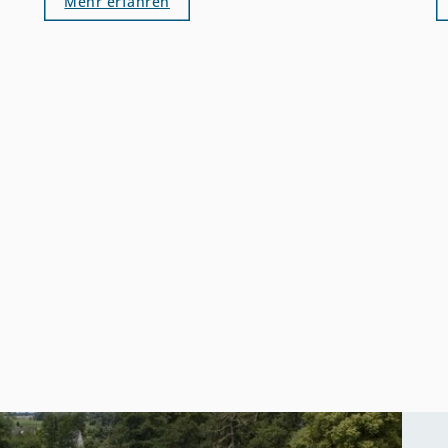
Mehr erfahren
F
Reetdachhäuser inmitten von Wiesen,
d
ehemalige Wirtschaftsgebäude, die auf
n
s
eine neue Nutzung warten. Diese
G
Immobilien haben einen eigenen
a
Charakter – und einen eigenen Markt, der
E
sich grundlegend von dem für
v
Einfamilienhäuser oder
B
Eigentumswohnungen unterscheidet.