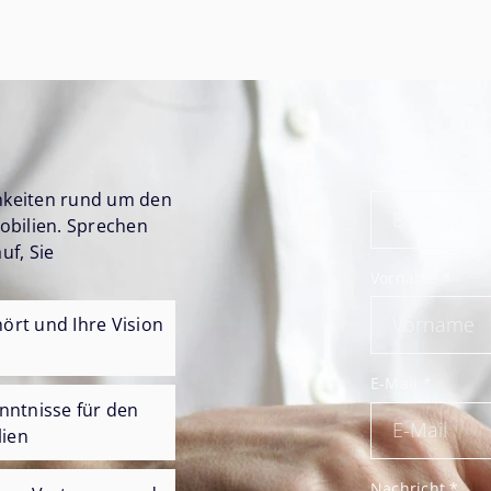
Thema
chkeiten rund um den
obilien. Sprechen
uf, Sie
Vorname
*
ört und Ihre Vision
E-Mail
*
nntnisse für den
ien
Nachricht
*