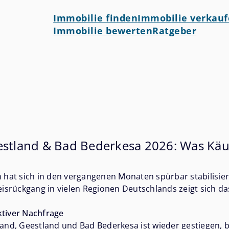
Immobilie finden
Immobilie verkau
Immobilie bewerten
Ratgeber
stland & Bad Bederkesa 2026: Was Käuf
hat sich in den vergangenen Monaten spürbar stabilisiert
srückgang in vielen Regionen Deutschlands zeigt sich das
ktiver Nachfrage
d, Geestland und Bad Bederkesa ist wieder gestiegen, ble