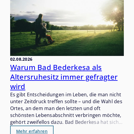
02.08.2026
Warum Bad Bederkesa als
Altersruhesitz immer gefragter
wird
Es gibt Entscheidungen im Leben, die man nicht
unter Zeitdruck treffen sollte – und die Wahl des
Ortes, an dem man den letzten und oft
schönsten Lebensabschnitt verbringen möchte,
gehört zweifellos dazu. Bad Bederkesa hat sich
in den vergangenen Jahren still und beständig
Mehr erfahren