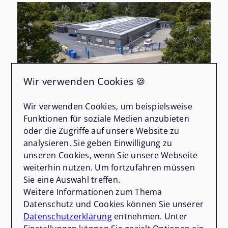
Wir verwenden Cookies 🍪
Wir verwenden Cookies, um beispielsweise
NEU
Funktionen für soziale Medien anzubieten
oder die Zugriffe auf unsere Website zu
27637 Wurster Nordseeküste
analysieren. Sie geben Einwilligung zu
Exklusive Bürofläche mit
unseren Cookies, wenn Sie unsere Webseite
weiterhin nutzen. Um fortzufahren müssen
modernster Smart-Home-
Sie eine Auswahl treffen.
Technologie im Grünen
Weitere Informationen zum Thema
Büro / Praxen zu kaufen
Datenschutz und Cookies können Sie unserer
Datenschutzerklärung
entnehmen. Unter
Bürofläche
Zimmer