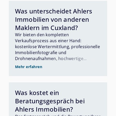
Was unterscheidet Ahlers
Immobilien von anderen
Maklern im Cuxland?
Wir bieten den kompletten
Verkaufsprozess aus einer Hand:
kostenlose Wertermittlung, professionelle
Immobilienfotografie und
Drohnenaufnahmen, hochwertige
Exposés, Interessentenmanagement mit
Mehr erfahren
Bonitätsprüfung, Energieausweis-
Erstellung sowie auf Wunsch diskreten
Verkauf ohne öffentliche Inserate. Über
unser Partnernetzwerk organisieren wir
Was kostet ein
außerdem eine Sanierung und
Beratungsgespräch bei
Finanzierungsberatung.
Haushaltsauflösungen und
Ahlers Immobilien?
Entrümpelungen bieten wir als