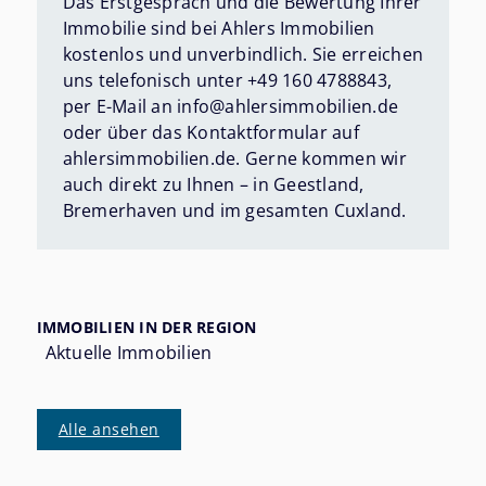
Das Erstgespräch und die Bewertung Ihrer
Servicedienstleistung ebenso an. Als
Immobilie sind bei Ahlers Immobilien
inhabergeführtes Unternehmen sind Ihre
kostenlos und unverbindlich. Sie erreichen
Ansprechpartner bei uns immer dieselben
uns telefonisch unter +49 160 4788843,
– vom ersten Gespräch bis zur
per E-Mail an info@ahlersimmobilien.de
Schlüsselübergabe.
oder über das Kontaktformular auf
ahlersimmobilien.de. Gerne kommen wir
auch direkt zu Ihnen – in Geestland,
Bremerhaven und im gesamten Cuxland.
IMMOBILIEN IN DER REGION
Aktuelle Immobilien
Alle ansehen