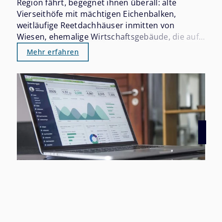
Region fährt, begegnet ihnen überall: alte
Vierseithöfe mit mächtigen Eichenbalken,
weitläufige Reetdachhäuser inmitten von
Wiesen, ehemalige Wirtschaftsgebäude, die auf
eine neue Nutzung warten. Diese Immobilien
Mehr erfahren
haben einen eigenen Charakter – und einen
eigenen Markt, der sich grundlegend von dem
für Einfamilienhäuser oder
Eigentumswohnungen unterscheidet.
26.07.2026
Immobilienfinanzierung 2026: