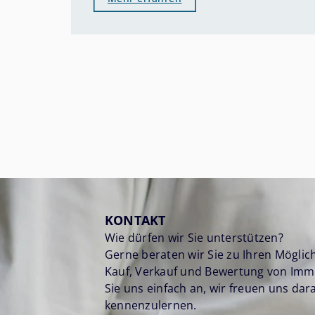
KONTAKT
Wie dürfen wir Sie unterstützen?
Gerne beraten wir Sie zu Ihren Mögli
Kauf, Verkauf und Bewertung von Imm
Sie uns einfach an, wir freuen uns dara
kennenzulernen.