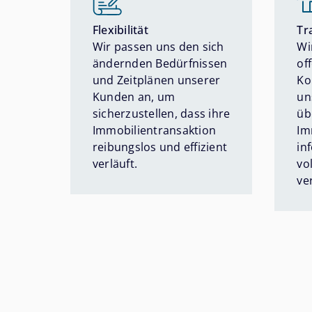
Flexibilität
Tr
Wir passen uns den sich
Wi
ändernden Bedürfnissen
of
und Zeitplänen unserer
Ko
Kunden an, um
un
sicherzustellen, dass ihre
üb
Immobilientransaktion
Im
reibungslos und effizient
in
verläuft.
vo
ve