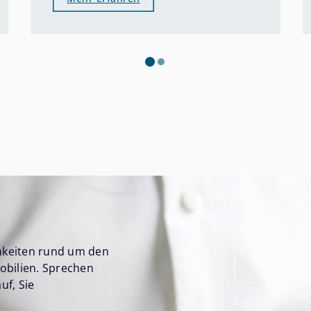
Vorname
*
chkeiten rund um den
obilien. Sprechen
uf, Sie
E-Mail
*