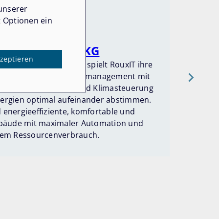
unserer
YN
t Optionen ein
IT GmbH & Co.KG
Eine
kzeptieren
nachhaltiger Gebäude spielt RouxIT ihre
rch intelligentes Energiemanagement mit
romverbrauch, Heiz- und Klimasteuerung
ergien optimal aufeinander abstimmen.
 energieeffiziente, komfortable und
ebäude mit maximaler Automation und
em Ressourcenverbrauch.