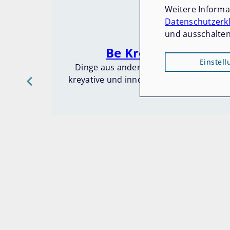
Weitere Inform
Datenschutzerk
und ausschalten
Be Kreyativ - macht
Einstel
Dinge aus anderen Perspektiven betrac
kreyative und innovative Ideen in den Ber
Imagefilm.