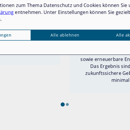
ationen zum Thema Datenschutz und Cookies können Sie 
lärung
entnehmen. Unter Einstellungen können Sie geziel
.
 sichtbar
Roux
lungen
Alle ablehnen
Alle a
hten. Ihr Partner für
Besonders im Bereich 
eichen Bild / Luftbild /
IT-Expertise aus: Du
Loxone lassen sich St
sowie erneuerbare En
Das Ergebnis sind
zukunftssichere G
minimal