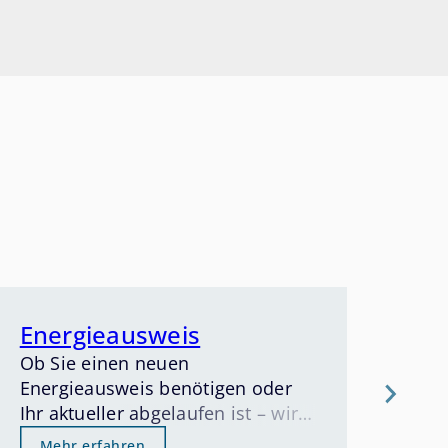
Energieausweis
En
Ob Sie einen neuen
Erle
Energieausweis benötigen oder
Ent
Ihr aktueller abgelaufen ist – wir
Par
kümmern uns um alle Details.
uns
Mehr erfahren
Me