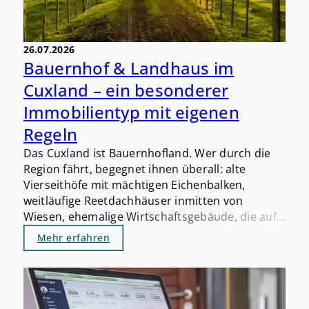
26.07.2026
Bauernhof & Landhaus im
Cuxland – ein besonderer
Immobilientyp mit eigenen
Regeln
Das Cuxland ist Bauernhofland. Wer durch die
Region fährt, begegnet ihnen überall: alte
Vierseithöfe mit mächtigen Eichenbalken,
weitläufige Reetdachhäuser inmitten von
Wiesen, ehemalige Wirtschaftsgebäude, die auf
eine neue Nutzung warten. Diese Immobilien
Mehr erfahren
haben einen eigenen Charakter – und einen
eigenen Markt, der sich grundlegend von dem
für Einfamilienhäuser oder
Eigentumswohnungen unterscheidet.