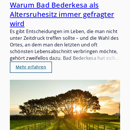
Warum Bad Bederkesa als
Altersruhesitz immer gefragter
wird
Es gibt Entscheidungen im Leben, die man nicht
unter Zeitdruck treffen sollte – und die Wahl des
Ortes, an dem man den letzten und oft
schönsten Lebensabschnitt verbringen möchte,
gehört zweifellos dazu. Bad Bederkesa hat sich
in den vergangenen Jahren still und beständig
Mehr erfahren
als einer der gefragtesten Altersruhesitze im
Landkreis Cuxhaven etabliert. Wer einmal hier
war, versteht warum.