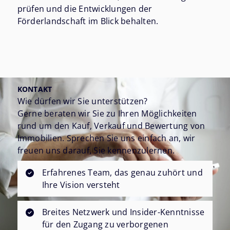
prüfen und die Entwicklungen der
Förderlandschaft im Blick behalten.
KONTAKT
Wie dürfen wir Sie unterstützen?
Gerne beraten wir Sie zu Ihren Möglichkeiten
rund um den Kauf, Verkauf und Bewertung von
Immobilien. Sprechen Sie uns einfach an, wir
freuen uns darauf, Sie kennenzulernen.
Erfahrenes Team, das genau zuhört und
Ihre Vision versteht
Breites Netzwerk und Insider-Kenntnisse
für den Zugang zu verborgenen