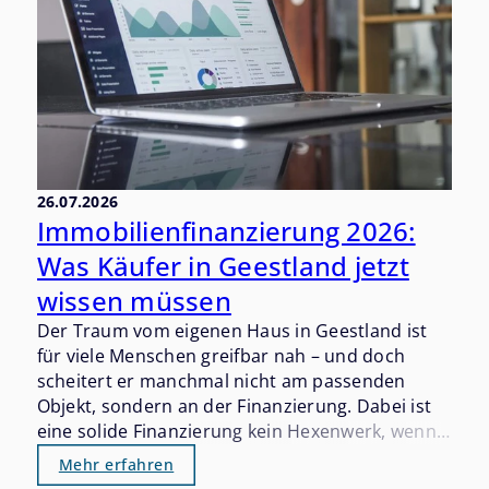
26.07.2026
Immobilienfinanzierung 2026:
Was Käufer in Geestland jetzt
wissen müssen
Der Traum vom eigenen Haus in Geestland ist
für viele Menschen greifbar nah – und doch
scheitert er manchmal nicht am passenden
Objekt, sondern an der Finanzierung. Dabei ist
eine solide Finanzierung kein Hexenwerk, wenn
man die wichtigsten Stellschrauben kennt und
Mehr erfahren
sich rechtzeitig vorbereitet. Wer 2026 in