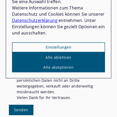
Sie eine Auswahl treffen.
Weitere Informationen zum Thema
Datenschutz und Cookies können Sie unserer
Datenschutzerklärung
entnehmen. Unter
Einstellungen können Sie gezielt Optionen ein
und ausschalten.
Mit diesem Haken bestätigen Sie, dass Sie die
Datenschutzerklärung
zur Kenntnis genommen
Einstellungen
haben.
Alle ablehnen
Wir nehmen den Schutz Ihrer Daten ernst. Alle
Informationen, die Sie über dieses
Alle akzeptieren
Kontaktformular senden, werden streng
vertraulich behandelt. Wir garantieren, dass Ihre
persönlichen Daten nicht an Dritte
weitergegeben, verkauft oder anderweitig
missbraucht werden.
Vielen Dank für Ihr Vertrauen.
Senden