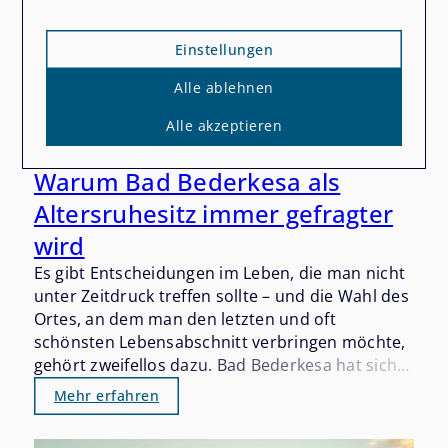
Einstellungen
Alle ablehnen
Alle akzeptieren
02.08.2026
Warum Bad Bederkesa als
Altersruhesitz immer gefragter
wird
Es gibt Entscheidungen im Leben, die man nicht
unter Zeitdruck treffen sollte – und die Wahl des
Ortes, an dem man den letzten und oft
schönsten Lebensabschnitt verbringen möchte,
gehört zweifellos dazu. Bad Bederkesa hat sich
in den vergangenen Jahren still und beständig
Mehr erfahren
als einer der gefragtesten Altersruhesitze im
Landkreis Cuxhaven etabliert. Wer einmal hier