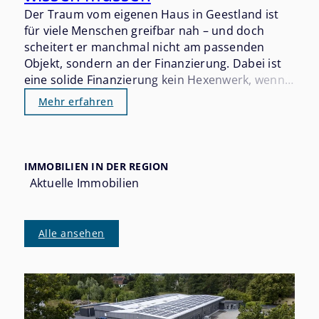
Der Traum vom eigenen Haus in Geestland ist
für viele Menschen greifbar nah – und doch
scheitert er manchmal nicht am passenden
Objekt, sondern an der Finanzierung. Dabei ist
eine solide Finanzierung kein Hexenwerk, wenn
man die wichtigsten Stellschrauben kennt und
Mehr erfahren
sich rechtzeitig vorbereitet. Wer 2026 in
Geestland kaufen möchte, sollte die aktuelle
Zinssituation, die Eigenkapitalanforderungen
und die verfügbaren Förderprogramme gut im
IMMOBILIEN IN DER REGION
Blick haben.
Aktuelle Immobilien
Alle ansehen