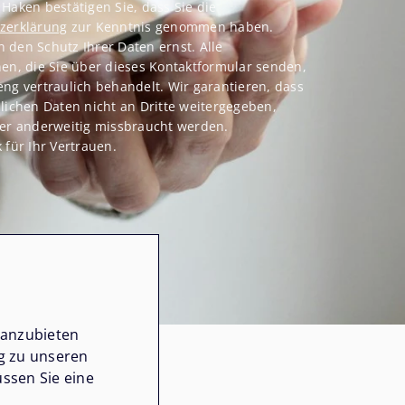
Haken bestätigen Sie, dass Sie die
zerklärung
zur Kenntnis genommen haben.
den Schutz Ihrer Daten ernst. Alle
en, die Sie über dieses Kontaktformular senden,
ng vertraulich behandelt. Wir garantieren, dass
lichen Daten nicht an Dritte weitergegeben,
der anderweitig missbraucht werden.
 für Ihr Vertrauen.
 anzubieten
ng zu unseren
ssen Sie eine