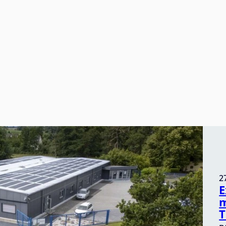
v
Einfamilienhäuser oder
B
Eigentumswohnungen unterscheidet.
2
E
m
T