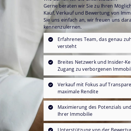
Gerne beraten wir Sie zu Ihren Mögli
Kauf, Verkauf und Bewertung von Imm
Sie uns einfach an, wir freuen uns dara
kennenzulernen.
Erfahrenes Team, das genau zuh
versteht
Breites Netzwerk und Insider-Ke
Zugang zu verborgenen Immobil
Verkauf mit Fokus auf Transpar
maximale Rendite
Maximierung des Potenzials und
Ihrer Immobilie
Unterstützung von der Bewertu