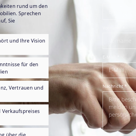
chkeiten rund um den
obilien. Sprechen
uf, Sie
Vorname
*
ört und Ihre Vision
E-Mail
*
nntnisse für den
ien
Nachricht
*
enz, Vertrauen und
 Verkaufspreises
ng über die