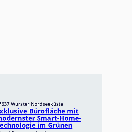
erfügbaren Förderprogramme gut im
lick haben.
7637 Wurster Nordseeküste
xklusive Bürofläche mit
odernster Smart-Home-
echnologie im Grünen