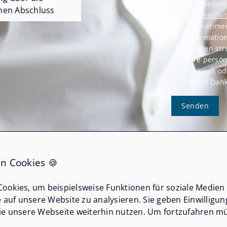
Mit diesem 
hen Abschluss
Datenschut
Wir nehmen 
Information
werden stre
Ihre persön
verkauft o
Vielen Dank
Senden
n Cookies 🍪
ookies, um beispielsweise Funktionen für soziale Medien
e auf unsere Website zu analysieren. Sie geben Einwilligu
ie unsere Webseite weiterhin nutzen. Um fortzufahren mü