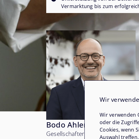
Vermarktung bis zum erfolgreic
Wir verwende
Wir verwenden C
oder die Zugriff
Bodo Ahlers
Cookies, wenn S
Gesellschafter
Auswahl treffen.