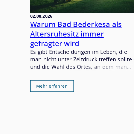
02.08.2026
Warum Bad Bederkesa als
Altersruhesitz immer
gefragter wird
Es gibt Entscheidungen im Leben, die
man nicht unter Zeitdruck treffen sollte 
und die Wahl des Ortes, an dem man
den letzten und oft schönsten
Lebensabschnitt verbringen möchte,
Mehr erfahren
gehört zweifellos dazu. Bad Bederkesa
hat sich in den vergangenen Jahren still
und beständig als einer der gefragteste
Altersruhesitze im Landkreis Cuxhaven
etabliert. Wer einmal hier war, versteht
warum.