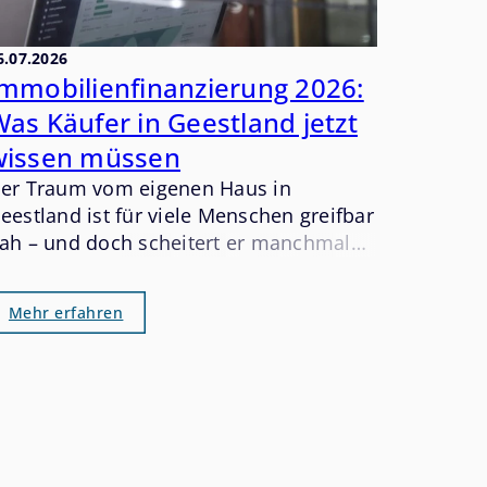
6.07.2026
Immobilienfinanzierung 2026:
as Käufer in Geestland jetzt
wissen müssen
er Traum vom eigenen Haus in
eestland ist für viele Menschen greifbar
ah – und doch scheitert er manchmal
icht am passenden Objekt, sondern an
er Finanzierung. Dabei ist eine solide
Mehr erfahren
inanzierung kein Hexenwerk, wenn man
ie wichtigsten Stellschrauben kennt und
ich rechtzeitig vorbereitet. Wer 2026 in
eestland kaufen möchte, sollte die
ktuelle Zinssituation, die
igenkapitalanforderungen und die