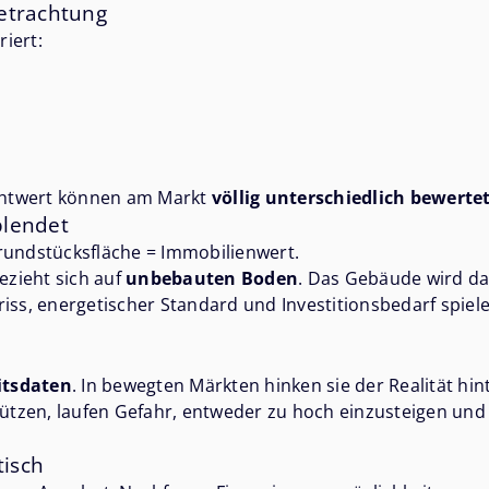
betrachtung
riert:
chtwert können am Markt
völlig unterschiedlich bewerte
blendet
rundstücksfläche = Immobilienwert.
ezieht sich auf
unbebauten Boden
. Das Gebäude wird da
riss, energetischer Standard und Investitionsbedarf spiel
itsdaten
. In bewegten Märkten hinken sie der Realität hi
 stützen, laufen Gefahr, entweder zu hoch einzusteigen u
tisch