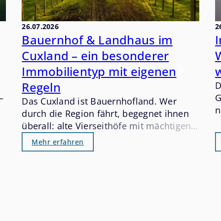
26.07.2026
2
Bauernhof & Landhaus im
Cuxland – ein besonderer
W
Immobilientyp mit eigenen
Regeln
D
–
G
Das Cuxland ist Bauernhofland. Wer
n
durch die Region fährt, begegnet ihnen
n
überall: alte Vierseithöfe mit mächtigen
d
Eichenbalken, weitläufige
Mehr erfahren
F
Reetdachhäuser inmitten von Wiesen,
d
ehemalige Wirtschaftsgebäude, die auf
n
s
eine neue Nutzung warten. Diese
G
Immobilien haben einen eigenen
a
Charakter – und einen eigenen Markt, der
E
sich grundlegend von dem für