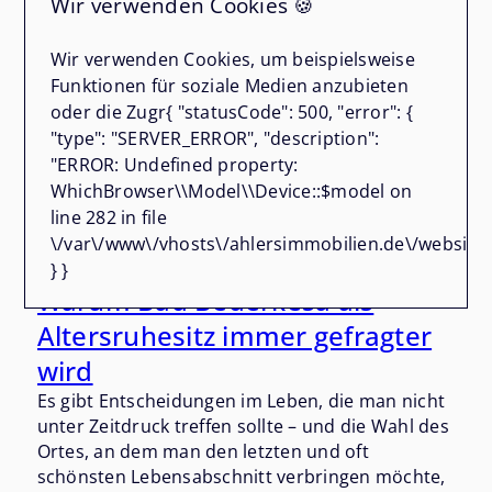
Wir verwenden Cookies 🍪
Wir verwenden Cookies, um beispielsweise
Funktionen für soziale Medien anzubieten
oder die Zugr{ "statusCode": 500, "error": {
"type": "SERVER_ERROR", "description":
"ERROR: Undefined property:
WhichBrowser\\Model\\Device::$model on
line 282 in file
\/var\/www\/vhosts\/ahlersimmobilien.de\/website\
} }
02.08.2026
Warum Bad Bederkesa als
Altersruhesitz immer gefragter
wird
Es gibt Entscheidungen im Leben, die man nicht
unter Zeitdruck treffen sollte – und die Wahl des
Ortes, an dem man den letzten und oft
schönsten Lebensabschnitt verbringen möchte,