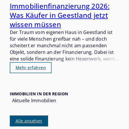
Immobilienfinanzierung 2026:
Was Käufer in Geestland jetzt
wissen müssen
Der Traum vom eigenen Haus in Geestland ist
für viele Menschen greifbar nah – und doch
scheitert er manchmal nicht am passenden
Objekt, sondern an der Finanzierung. Dabei ist
eine solide Finanzierung kein Hexenwerk, wenn
man die wichtigsten Stellschrauben kennt und
Mehr erfahren
sich rechtzeitig vorbereitet. Wer 2026 in
Geestland kaufen möchte, sollte die aktuelle
Zinssituation, die Eigenkapitalanforderungen
und die verfügbaren Förderprogramme gut im
IMMOBILIEN IN DER REGION
Blick haben.
Aktuelle Immobilien
Alle ansehen