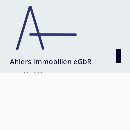
Ahlers Immobilien eGbR
Im Mühlenfeld 30
27624 Geestland
+49 160 4788843
info@ahlersimmobilien.de