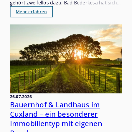
gehört zweifellos dazu. Bad Bederkesa hat sich
in den vergangenen Jahren still und beständig
Mehr erfahren
als einer der gefragtesten Altersruhesitze im
Landkreis Cuxhaven etabliert. Wer einmal hier
war, versteht warum.
26.07.2026
Bauernhof & Landhaus im
Cuxland – ein besonderer
Immobilientyp mit eigenen