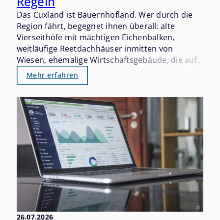
Regeln
Das Cuxland ist Bauernhofland. Wer durch die
Region fährt, begegnet ihnen überall: alte
Vierseithöfe mit mächtigen Eichenbalken,
weitläufige Reetdachhäuser inmitten von
Wiesen, ehemalige Wirtschaftsgebäude, die auf
eine neue Nutzung warten. Diese Immobilien
Mehr erfahren
haben einen eigenen Charakter – und einen
eigenen Markt, der sich grundlegend von dem
für Einfamilienhäuser oder
Eigentumswohnungen unterscheidet.
26.07.2026