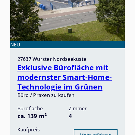
NEU
27637 Wurster Nordseeküste
Exklusive Bürofläche mit
modernster Smart-Home-
Technologie im Grünen
Büro / Praxen zu kaufen
Bürofläche
Zimmer
ca. 139 m²
4
Kaufpreis
Mehr erfahren