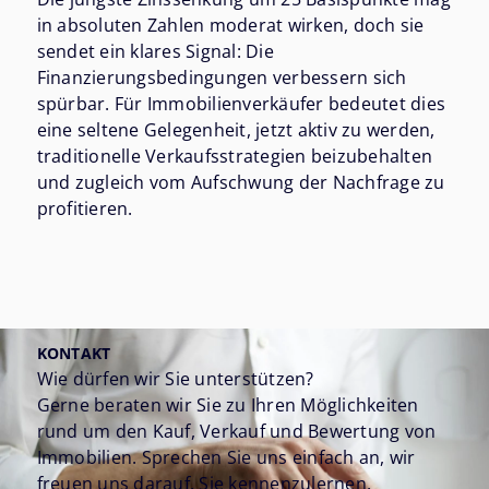
in absoluten Zahlen moderat wirken, doch sie
sendet ein klares Signal: Die
Finanzierungsbedingungen verbessern sich
spürbar. Für Immobilienverkäufer bedeutet dies
eine seltene Gelegenheit, jetzt aktiv zu werden,
traditionelle Verkaufsstrategien beizubehalten
und zugleich vom Aufschwung der Nachfrage zu
profitieren.
KONTAKT
Wie dürfen wir Sie unterstützen?
Gerne beraten wir Sie zu Ihren Möglichkeiten
rund um den Kauf, Verkauf und Bewertung von
Immobilien. Sprechen Sie uns einfach an, wir
freuen uns darauf, Sie kennenzulernen.