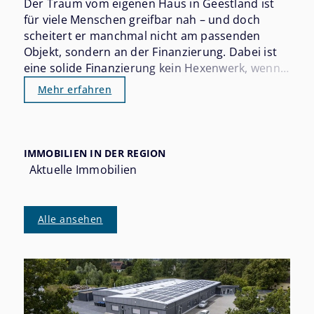
Der Traum vom eigenen Haus in Geestland ist
für viele Menschen greifbar nah – und doch
scheitert er manchmal nicht am passenden
Objekt, sondern an der Finanzierung. Dabei ist
eine solide Finanzierung kein Hexenwerk, wenn
man die wichtigsten Stellschrauben kennt und
Mehr erfahren
sich rechtzeitig vorbereitet. Wer 2026 in
Geestland kaufen möchte, sollte die aktuelle
Zinssituation, die Eigenkapitalanforderungen
und die verfügbaren Förderprogramme gut im
IMMOBILIEN IN DER REGION
Blick haben.
Aktuelle Immobilien
Alle ansehen