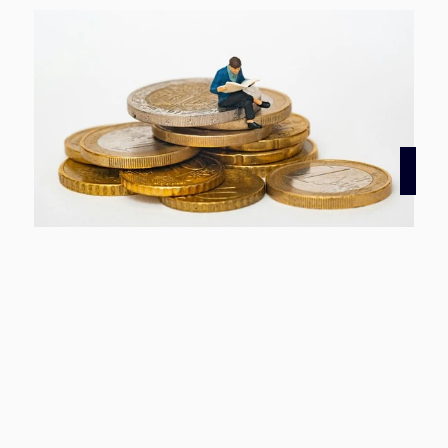
Hauskauf ohne
Eigenkapital?
Der Kauf eines Hauses ohne Eigenkapital
ist eine Entscheidung, die sorgfältig
abgewogen werden muss. Es ist ein
Schritt, der mit einigen Risiken verbunden
ist, aber auch mit Potenzialen für