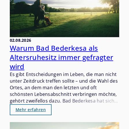
02.08.2026
Warum Bad Bederkesa als
Altersruhesitz immer gefragter
wird
Es gibt Entscheidungen im Leben, die man nicht
unter Zeitdruck treffen sollte – und die Wahl des
Ortes, an dem man den letzten und oft
schönsten Lebensabschnitt verbringen möchte,
gehört zweifellos dazu. Bad Bederkesa hat sich
in den vergangenen Jahren still und beständig
Mehr erfahren
als einer der gefragtesten Altersruhesitze im
Landkreis Cuxhaven etabliert. Wer einmal hier
war, versteht warum.